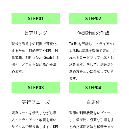
STEP01
STEP02
ヒアリング
伴走計画の作成
現状と課題を短期間で可視化
To-Beを設計し、トライアルに
するため、目的設定やKPI、対
よるExit基準を数値で定め、こ
象業務、制約（Non-Goals）を
れらをロードマップへ落とし
揃え、どこから始めるかを決
込みます。そして、到達点と
めます。
進め方を互いに合意していき
ます。
STEP03
STEP04
実行フェーズ
自走化
既存ツールを優先しながら導
運用の到達状況をレビュー
入・トライアル・改善を短い
し、横展開に必要な手順をま
サイクルで繰り返します。KPI
とめた運用方法と移管チェッ