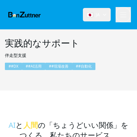
🇯🇵
JA
実践的なサポート
伴走型支援
#
#DX
#
#AI活用
#
#現場改善
#
#自動化
AI
と
人間
の「ちょうどいい関係」を
つくる、私たちのサービス。